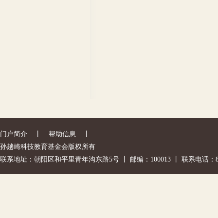
门户简介
丨
帮助信息
丨
孙越崎科技教育基金会版权所有
联系地址：朝阳区和平里青年沟东路5号 丨 邮编：100013 丨 联系电话：842