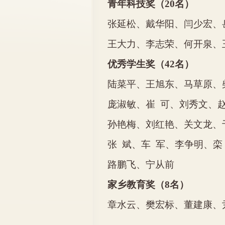
青年科技奖（
20
名）
张延松、戴华阳、闫少宏、
王大力、李志荣、何开泉、
优秀学生奖（
42
名）
陆菜平、王旭东、马草原、
庞淑敏、崔
可、刘秀文、
孙艳梅、刘红艳、关文龙、
张
斌、车
军、李争明、栾
路鹏飞、宁从前
家乡教育奖（
8
名）
章水云、樊宏标、董建康、