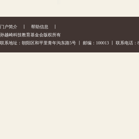
门户简介
丨
帮助信息
丨
孙越崎科技教育基金会版权所有
联系地址：朝阳区和平里青年沟东路5号 丨 邮编：100013 丨 联系电话：842